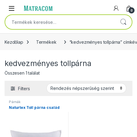
Skip to navigation
Skip to content
Open
0
Keresés a következőre:
Kezdőlap
Termékek
“kedvezményes tollpárna” címkév
kedvezményes tollpárna
Összesen 1 találat
Filters
Párnák
Naturtex Toll párna család