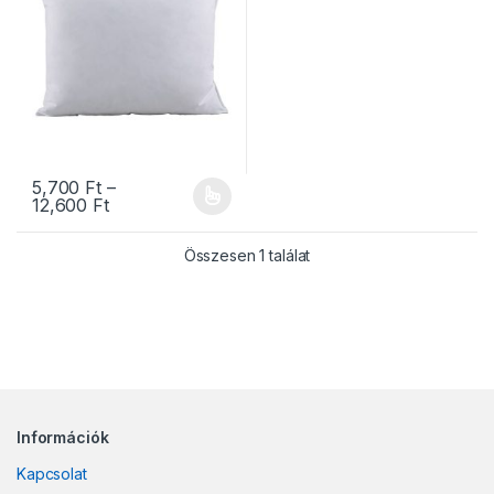
5,700
Ft
–
Ártartomány: 5,700 Ft - 12,600 Ft
12,600
Ft
Ennek a terméknek több variációja van. A változatok a termékold
Összesen 1 találat
Információk
Kapcsolat