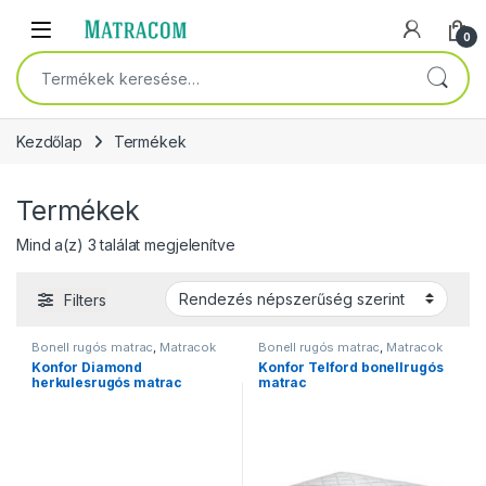
Skip to navigation
Skip to content
Open
0
Keresés a következőre:
Kezdőlap
Termékek
Termékek
Sorted by popularity
Mind a(z) 3 találat megjelenítve
Filters
Bonell rugós matrac
,
Matracok
Bonell rugós matrac
,
Matracok
Konfor Diamond
Konfor Telford bonellrugós
herkulesrugós matrac
matrac