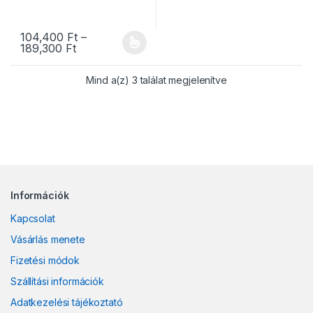
104,400
Ft
–
Ártartomány: 104,400 Ft - 189,300 Ft
189,300
Ft
Ennek a terméknek több variációja van. A változatok a termékold
Sorted by populari
Mind a(z) 3 találat megjelenítve
Információk
Kapcsolat
Vásárlás menete
Fizetési módok
Szállítási információk
Adatkezelési tájékoztató