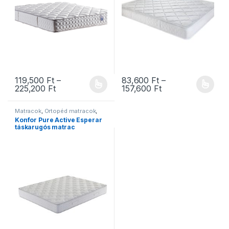
119,500
Ft
–
83,600
Ft
–
Ártartomány: 119,500 Ft - 225,200 Ft
Ártartomány: 83,6
225,200
Ft
157,600
Ft
Ennek a terméknek több variációja van. A változatok a termékold
Ennek a terméknek több variáció
Matracok
,
Ortopéd matracok
,
Zsákrugós matracok
Konfor Pure Active Esperar
táskarugós matrac