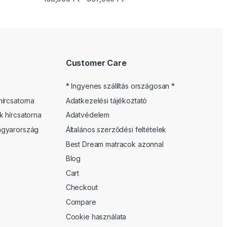
5.00
/ 5
Customer Care
* Ingyenes szállítás országosan *
írcsatorna
Adatkezelési tájékoztató
 hírcsatorna
Adatvédelem
gyarország
Általános szerződési feltételek
Best Dream matracok azonnal
Blog
Cart
Checkout
Compare
Cookie használata