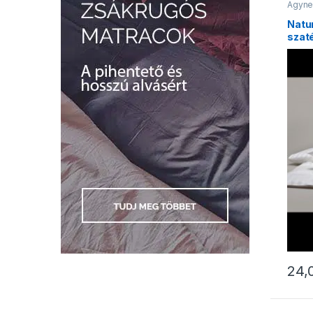
Ágyne
Natu
szat
24,