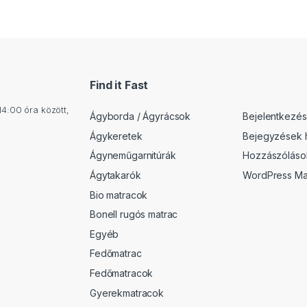
Find it Fast
14:00 óra között,
Ágyborda / Ágyrácsok
Bejelentkezés
Ágykeretek
Bejegyzések h
Ágyneműgarnitúrák
Hozzászólások
Ágytakarók
WordPress Ma
Bio matracok
Bonell rugós matrac
Egyéb
Fedőmatrac
Fedőmatracok
Gyerekmatracok