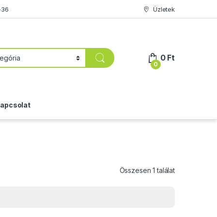
-36
Üzletek
0
Ft
0
apcsolat
Összesen 1 találat