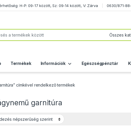
etőség: H-P: 09-17 között, Sz: 09-14 között, V: Zárva
0630/871-88
or:
p
Termékek
Információk
Egészségpénztár
K
arnitúra” címkével rendelkező termékek
 ágynemű garnitúra