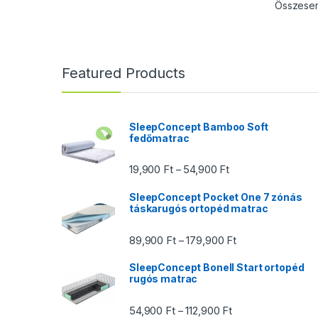
Összesen 
Featured Products
SleepConcept Bamboo Soft
fedőmatrac
Ártartomány: 19,900
19,900
Ft
54,900
Ft
–
SleepConcept Pocket One 7 zónás
táskarugós ortopéd matrac
Ártartomány: 89,9
89,900
Ft
179,900
Ft
–
SleepConcept Bonell Start ortopéd
rugós matrac
Ártartomány: 54,900
54,900
Ft
112,900
Ft
–