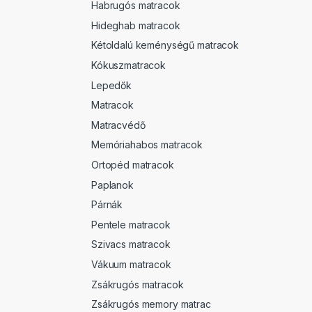
Habrugós matracok
Hideghab matracok
Kétoldalú keménységű matracok
Kókuszmatracok
Lepedők
Matracok
Matracvédő
Memóriahabos matracok
Ortopéd matracok
Paplanok
Párnák
Pentele matracok
Szivacs matracok
Vákuum matracok
Zsákrugós matracok
Zsákrugós memory matrac