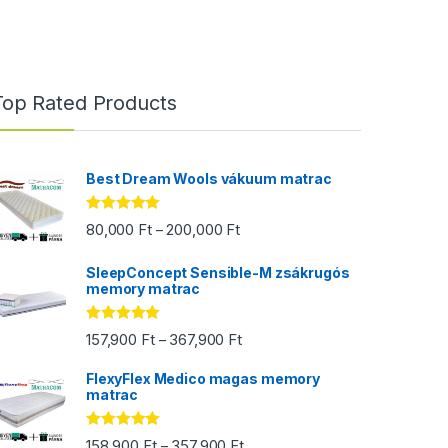
Top Rated Products
Best Dream Wools vákuum matrac
Értékelés:
Ártartomány: 80,000 Ft - 200,00
80,000
Ft
200,000
Ft
–
5.00
/ 5
SleepConcept Sensible-M zsákrugós
memory matrac
00 Ft
Értékelés:
Ártartomány: 157,900 Ft - 367,90
157,900
Ft
367,900
Ft
–
5.00
/ 5
FlexyFlex Medico magas memory
matrac
 - 487,400 Ft
Értékelés:
Ártartomány: 158,900 Ft - 357,9
158,900
Ft
357,900
Ft
–