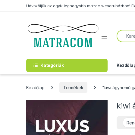
Skip to navigation
Skip to content
Üdvözöljük az egyik legnagyobb matrac webaruházban! Elérh
Search f
Open
Kategóriák
Kezdőla
Kezdőlap
Termékek
“kiwi ágynemű g
kiwi