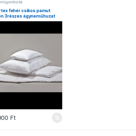
műgarnitúrák
rtex fehér csíkos pamut
én 3részes ágyneműhuzat
000
Ft