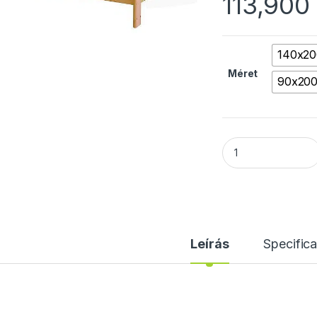
113,900
140x2
Méret
90x20
Henrik fenyő ágyke
Leírás
Specifica