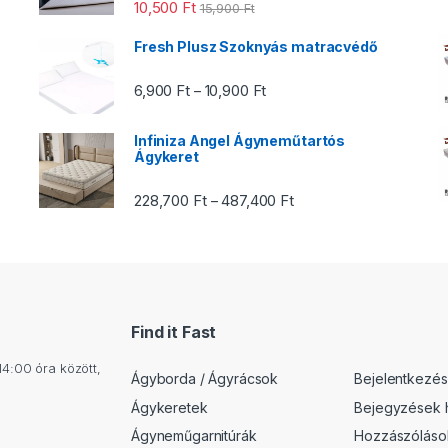
 Ft - 54,900 Ft
10,500
Ft
15,900
Ft
Fresh Plusz Szoknyás matracvédő
Ártartomány: 6,900 Ft - 10,9
6,900
Ft
10,900
Ft
–
00 Ft - 179,900 Ft
Infiniza Angel Ágyneműtartós
Ágykeret
Ártartomány: 228,700 Ft
228,700
Ft
487,400
Ft
–
 Ft - 112,900 Ft
Find it Fast
14:00 óra között,
Ágyborda / Ágyrácsok
Bejelentkezés
Ágykeretek
Bejegyzések h
Ágyneműgarnitúrák
Hozzászólások