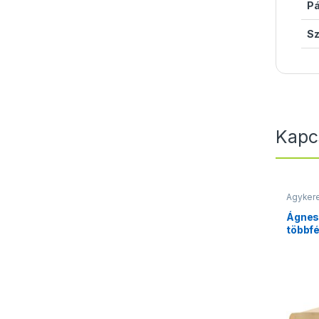
P
Sz
Kapc
Ágyker
Ágnes
többfé