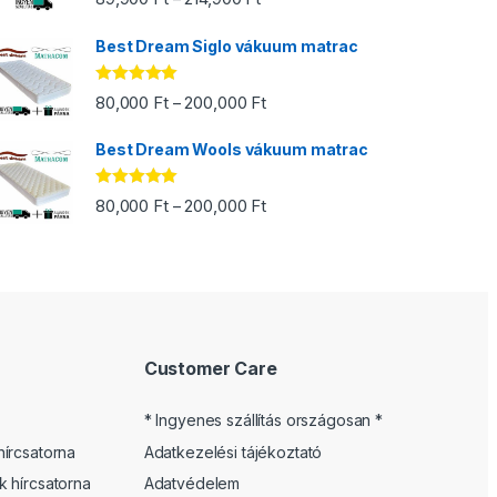
5.00
/ 5
Best Dream Siglo vákuum matrac
Értékelés:
00 Ft
Ártartomány: 80,000 Ft - 200,00
80,000
Ft
200,000
Ft
–
5.00
/ 5
Best Dream Wools vákuum matrac
Értékelés:
Ártartomány: 80,000 Ft - 200,00
80,000
Ft
200,000
Ft
–
5.00
/ 5
 - 487,400 Ft
Customer Care
* Ingyenes szállítás országosan *
írcsatorna
Adatkezelési tájékoztató
 hírcsatorna
Adatvédelem