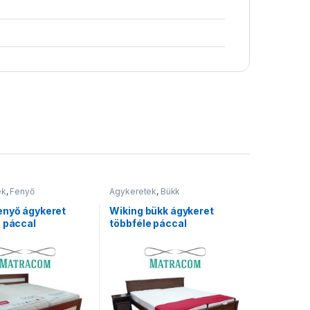
ek
,
Fenyő
Ágykeretek
,
Bükk
enyő ágykeret
Wiking bükk ágykeret
e páccal
többféle páccal