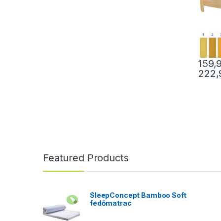
159,
222
Ennek a
Featured Products
SleepConcept Bamboo Soft
fedőmatrac