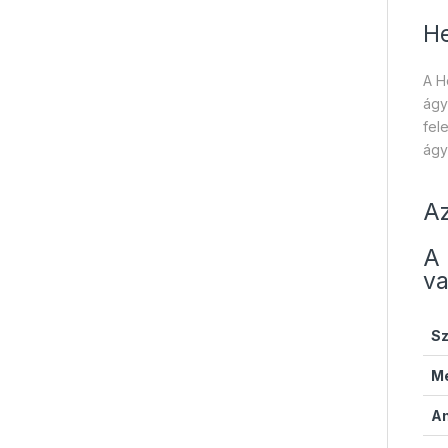
He
A H
ágy
fel
ágy
Az
A 
va
Sz
Mé
A