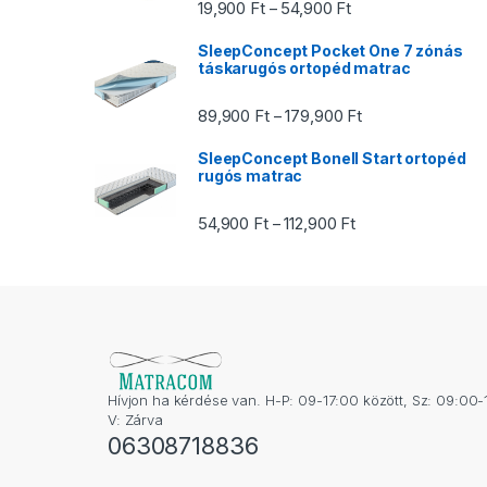
Ártartomány: 19,900
19,900
Ft
54,900
Ft
–
SleepConcept Pocket One 7 zónás
táskarugós ortopéd matrac
Ártartomány: 89,9
89,900
Ft
179,900
Ft
–
SleepConcept Bonell Start ortopéd
rugós matrac
Ártartomány: 54,900
54,900
Ft
112,900
Ft
–
Hívjon ha kérdése van. H-P: 09-17:00 között, Sz: 09:00-
V: Zárva
06308718836