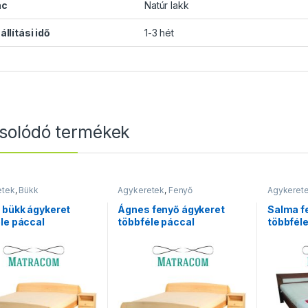
ác
Natúr lakk
állítási idő
1-3 hét
solódó termékek
etek
,
Bükk
Ágykeretek
,
Fenyő
Ágykeret
 bükk ágykeret
Ágnes fenyő ágykeret
Salma f
le páccal
többféle páccal
többfél