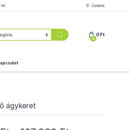
-36
Üzletek
0
Ft
0
apcsolat
yő ágykeret