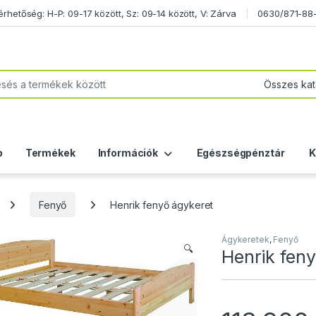
etőség: H-P: 09-17 között, Sz: 09-14 között, V: Zárva
0630/871-88
or:
p
Termékek
Információk
Egészségpénztár
K
Fenyő
Henrik fenyő ágykeret
Ágykeretek
,
Fenyő
🔍
Henrik fen