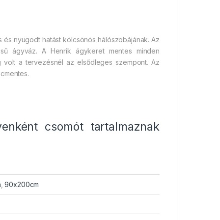
os és nyugodt hatást kölcsönös hálószobájának. Az
nésű ágyváz. A Henrik ágykeret mentes minden
ág volt a tervezésnél az elsődleges szempont. Az
ácmentes.
yenként csomót tartalmaznak
m
,
90x200cm