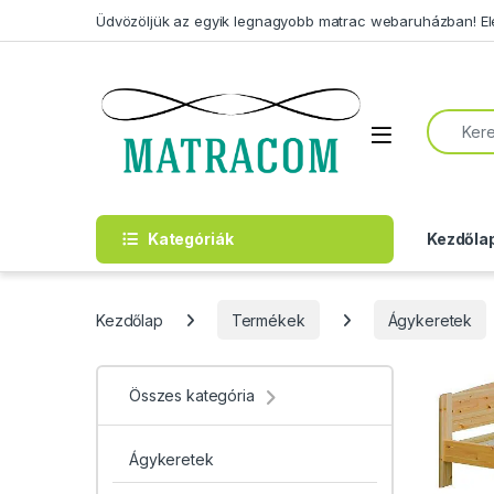
Skip to navigation
Skip to content
Üdvözöljük az egyik legnagyobb matrac webaruházban! Elérh
Search f
Open
Kategóriák
Kezdőla
Kezdőlap
Termékek
Ágykeretek
Összes kategória
Ágykeretek