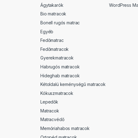
Ágytakarók
WordPress Ma
Bio matracok
Bonell rugós matrac
Egyéb
Fedőmatrac
Fedőmatracok
Gyerekmatracok
Habrugós matracok
Hideghab matracok
Kétoldalú keménységű matracok
Kókuszmatracok
Lepedők
Matracok
Matracvédő
Memóriahabos matracok
Ortopéd matracok