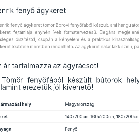
nrik fenyő ágykeret
enrik fenyő ágykeret tömör Borovi fenyőfából készült, ami hangulat
keret fejtámlája enyhén ívelt formatervezésű. Elegáns megjele
esleges díszítéstől, csupán a kényelem és a praktikus kihasználts
keret többféle méretben rendelhető. Az ágykeret natúr lakk színű, p
 ár tartalmazza az ágyrácsot!
Tömör fenyőfából készült bútorok hel
lamint erezetük jól kivehető!
ármazási hely
Magyarország
ret
140x200cm
,
160x200cm
,
180x200c
nyaga
Fenyő