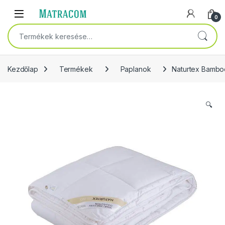
Skip to navigation
Skip to content
Open
0
Keresés a következőre:
Kezdőlap
Termékek
Paplanok
Naturtex Bambo
🔍