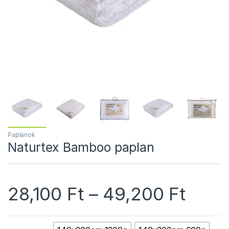
Paplanok
Naturtex Bamboo paplan
Ártar
28,100
Ft
–
49,200
Ft