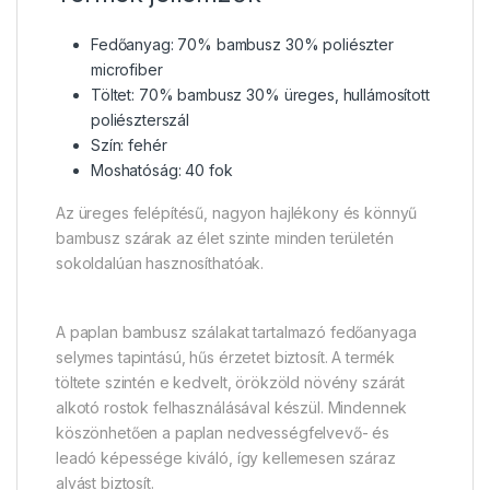
Fedőanyag: 70% bambusz 30% poliészter
microfiber
Töltet: 70% bambusz 30% üreges, hullámosított
poliészterszál
Szín: fehér
Moshatóság: 40 fok
Az üreges felépítésű, nagyon hajlékony és könnyű
bambusz szárak az élet szinte minden területén
sokoldalúan hasznosíthatóak.
A paplan bambusz szálakat tartalmazó fedőanyaga
selymes tapintású, hűs érzetet biztosít. A termék
töltete szintén e kedvelt, örökzöld növény szárát
alkotó rostok felhasználásával készül. Mindennek
köszönhetően a paplan nedvességfelvevő- és
leadó képessége kiváló, így kellemesen száraz
alvást biztosít.