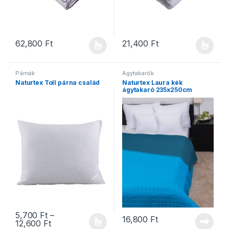
62,800
Ft
21,400
Ft
Ennek a terméknek több variációja van. A változatok a termékold
Ennek a terméknek több variáció
Párnák
Ágytakarók
Naturtex Toll párna család
Naturtex Laura kék
ágytakaró 235x250cm
5,700
Ft
–
16,800
Ft
Ártartomány: 5,700 Ft - 12,600 Ft
12,600
Ft
Ennek a terméknek több variációja van. A változatok a termékold