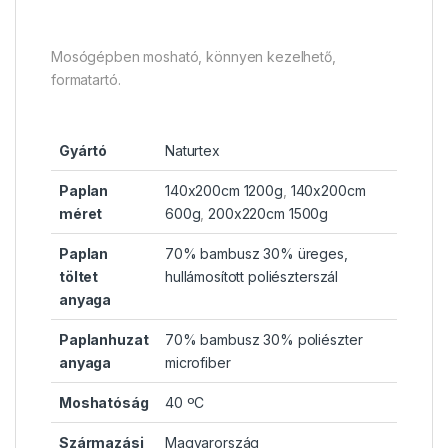
Mosógépben mosható, könnyen kezelhető,
formatartó.
Gyártó
Naturtex
Paplan
140x200cm 1200g
,
140x200cm
méret
600g
,
200x220cm 1500g
Paplan
70% bambusz 30% üreges,
töltet
hullámosított poliészterszál
anyaga
Paplanhuzat
70% bambusz 30% poliészter
anyaga
microfiber
Moshatóság
40 ºC
Származási
Magyarország