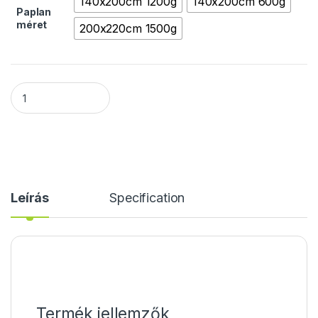
140x200cm 1200g
140x200cm 600g
Paplan
méret
200x220cm 1500g
Naturtex Bamboo paplan quantity
Leírás
Specification
Termék jellemzők