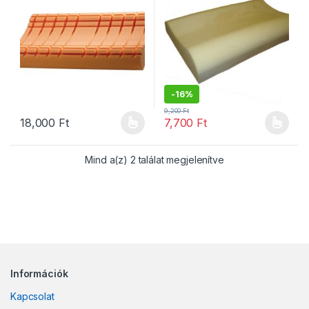
-
16%
9,200
Ft
18,000
Ft
7,700
Ft
Ennek a terméknek több variációja van. A változatok a termékold
Ennek a terméknek több variáció
Sorted by populari
Mind a(z) 2 találat megjelenítve
Információk
Kapcsolat