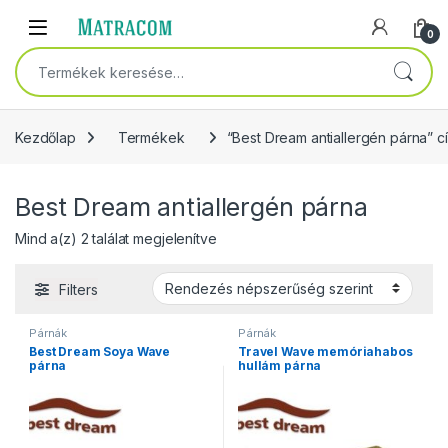
Skip to navigation
Skip to content
Open
0
Keresés a következőre:
Kezdőlap
Termékek
“Best Dream antiallergén párna” 
Best Dream antiallergén párna
Sorted by popularity
Mind a(z) 2 találat megjelenítve
Filters
Párnák
Párnák
Best Dream Soya Wave
Travel Wave memóriahabos
párna
hullám párna