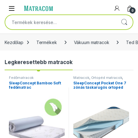
Skip to navigation
Skip to content
Open
0
Keresés a következőre:
Kezdőlap
Termékek
Vákuum matracok
Ted B
Legkeresettebb matracok
Fedőmatracok
Matracok
,
Ortopéd matracok
,
Zsákrugós matracok
SleepConcept Bamboo Soft
SleepConcept Pocket One 7
fedőmatrac
zónás táskarugós ortopéd
matrac