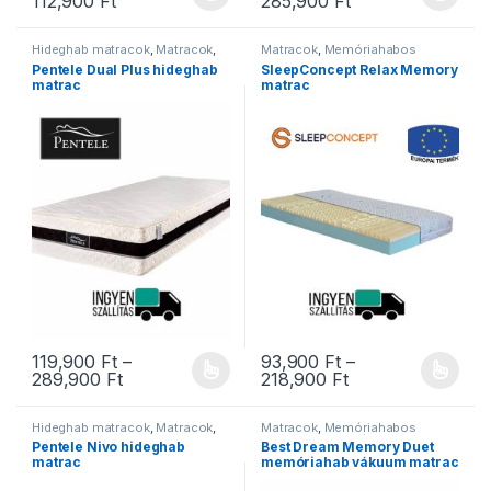
112,900
Ft
285,900
Ft
Ennek a terméknek több variációja van. A változatok a termékold
Ennek a terméknek több variáció
Hideghab matracok
,
Matracok
,
Matracok
,
Memóriahabos
Ortopéd matracok
,
Pentele
matracok
,
Ortopéd matracok
Pentele Dual Plus hideghab
SleepConcept Relax Memory
matracok
,
Szivacs matracok
matrac
matrac
119,900
Ft
–
93,900
Ft
–
Ártartomány: 119,900 Ft - 289,900 Ft
Ártartomány: 93,
289,900
Ft
218,900
Ft
Ennek a terméknek több variációja van. A változatok a termékold
Ennek a terméknek több variáció
Hideghab matracok
,
Matracok
,
Matracok
,
Memóriahabos
Ortopéd matracok
,
Pentele
matracok
,
Ortopéd matracok
,
Pentele Nivo hideghab
Best Dream Memory Duet
matracok
,
Szivacs matracok
Szivacs matracok
,
Vákuum
matrac
memóriahab vákuum matrac
matracok