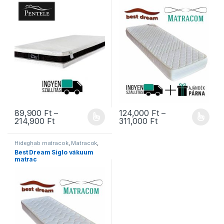
89,900
Ft
–
124,000
Ft
–
Ártartomány: 89,900 Ft - 214,900 Ft
Ártartomány: 124,
214,900
Ft
311,000
Ft
Ennek a terméknek több variációja van. A változatok a termékold
Ennek a terméknek több variáció
Hideghab matracok
,
Matracok
,
Ortopéd matracok
,
Szivacs
Best Dream Siglo vákuum
matracok
,
Vákuum matracok
matrac