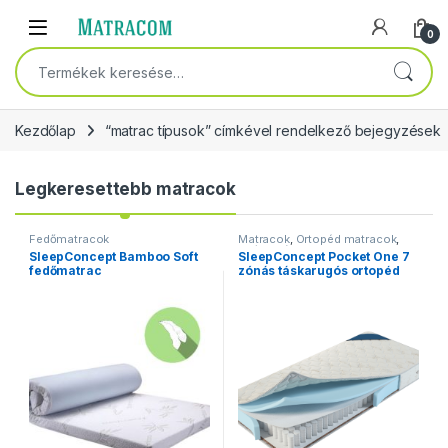
Skip to navigation
Skip to content
Open
0
Keresés a következőre:
Kezdőlap
“matrac típusok” címkével rendelkező bejegyzések
Legkeresettebb matracok
Fedőmatracok
Matracok
,
Ortopéd matracok
,
Zsákrugós matracok
SleepConcept Bamboo Soft
SleepConcept Pocket One 7
fedőmatrac
zónás táskarugós ortopéd
matrac