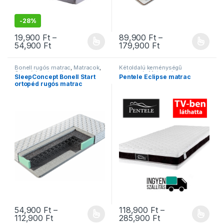
-
28%
19,900
Ft
–
89,900
Ft
–
Ártartomány: 19,900 Ft - 54,900 Ft
Ártartomány: 89,
54,900
Ft
179,900
Ft
Ennek a terméknek több variációja van. A változatok a termékold
Ennek a terméknek több variáció
Bonell rugós matrac
,
Matracok
,
Kétoldalú keménységű
Ortopéd matracok
matracok
,
Matracok
,
SleepConcept Bonell Start
Pentele Eclipse matrac
Memóriahabos matracok
,
ortopéd rugós matrac
Ortopéd matracok
,
Pentele
matracok
,
Vákuum matracok
54,900
Ft
–
118,900
Ft
–
Ártartomány: 54,900 Ft - 112,900 Ft
Ártartomány: 118
112,900
Ft
285,900
Ft
Ennek a terméknek több variációja van. A változatok a termékold
Ennek a terméknek több variáció