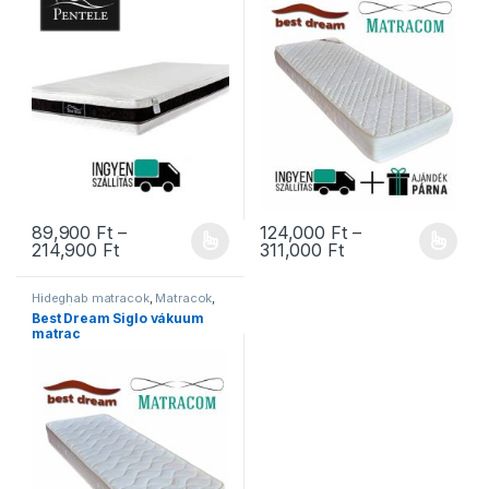
89,900
Ft
–
124,000
Ft
–
Ártartomány: 89,900 Ft - 214,900 Ft
Ártartomány: 124,
214,900
Ft
311,000
Ft
Ennek a terméknek több variációja van. A változatok a termékold
Ennek a terméknek több variáció
Hideghab matracok
,
Matracok
,
Ortopéd matracok
,
Szivacs
Best Dream Siglo vákuum
matracok
,
Vákuum matracok
matrac