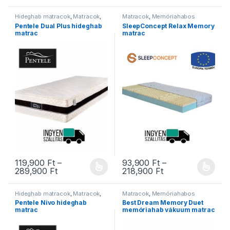
Hideghab matracok
,
Matracok
,
Matracok
,
Memóriahabos
Ortopéd matracok
,
Pentele
matracok
,
Ortopéd matracok
Pentele Dual Plus hideghab
SleepConcept Relax Memory
matracok
,
Szivacs matracok
matrac
matrac
119,900
Ft
–
93,900
Ft
–
Ártartomány: 119,900 Ft - 289,900 Ft
Ártartomány: 93,
289,900
Ft
218,900
Ft
Ennek a terméknek több variációja van. A változatok a termékold
Ennek a terméknek több variáció
Hideghab matracok
,
Matracok
,
Matracok
,
Memóriahabos
Ortopéd matracok
,
Pentele
matracok
,
Ortopéd matracok
,
Pentele Nivo hideghab
Best Dream Memory Duet
matracok
,
Szivacs matracok
Szivacs matracok
,
Vákuum
matrac
memóriahab vákuum matrac
matracok