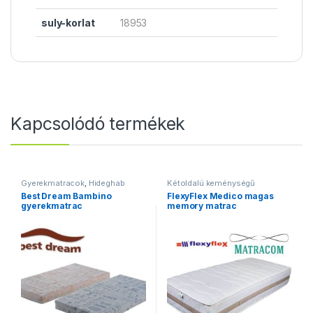
suly-korlat
18953
Kapcsolódó termékek
Gyerekmatracok
,
Hideghab
Kétoldalú keménységű
matracok
,
Matracok
,
Szivacs
matracok
,
Matracok
,
Best Dream Bambino
FlexyFlex Medico magas
matracok
,
Vákuum matracok
Memóriahabos matracok
,
gyerekmatrac
memory matrac
Ortopéd matracok
,
Vákuum
matracok