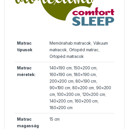
Matrac
Memóriahab matracok
,
Vákuum
típusok
matracok
,
Ortopéd matrac
,
Ortopéd matracok
Matrac
140×190 cm
,
150×200 cm
,
méretek:
160×190 cm
,
180×190 cm
,
200×200 cm
,
80×190 cm
,
90×190 cm
,
80×200 cm
,
90×200
cm
,
100×200 cm
,
120×200 cm
,
140×200 cm
,
160×200 cm
,
180×200 cm
Matrac
15 cm
magasság