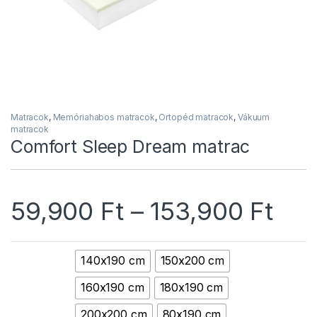
Matracok
,
Memóriahabos matracok
,
Ortopéd matracok
,
Vákuum
matracok
Comfort Sleep Dream matrac
Árt
59,900
Ft
–
153,900
Ft
140x190 cm
150x200 cm
160x190 cm
180x190 cm
200x200 cm
80x190 cm