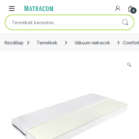
Skip to navigation
Skip to content
Open
0
Keresés a következőre:
Kezdőlap
Termékek
Vákuum matracok
Comfort
🔍