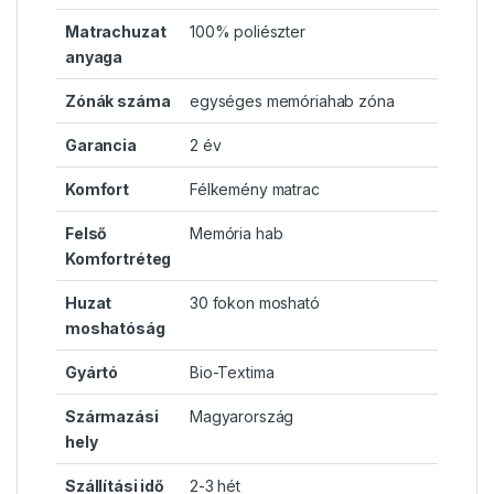
Matrachuzat
100% poliészter
anyaga
Zónák száma
egységes memóriahab zóna
Garancia
2 év
Komfort
Félkemény matrac
Felső
Memória hab
Komfortréteg
Huzat
30 fokon mosható
moshatóság
Gyártó
Bio-Textima
Származási
Magyarország
hely
Szállítási idő
2-3 hét