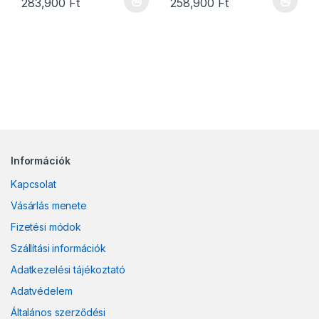
Ártartomány: 127,900 Ft - 283,900 Ft
Ártartomány: 109
283,900
Ft
258,900
Ft
Ennek a terméknek több variációja van. A változatok a termékold
Ennek a terméknek több variáció
Információk
Kapcsolat
Vásárlás menete
Fizetési módok
Szállítási információk
Adatkezelési tájékoztató
Adatvédelem
Általános szerződési