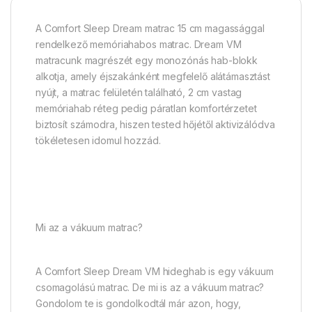
A Comfort Sleep Dream matrac 15 cm magassággal
rendelkező memóriahabos matrac. Dream VM
matracunk magrészét egy monozónás hab-blokk
alkotja, amely éjszakánként megfelelő alátámasztást
nyújt, a matrac felületén található, 2 cm vastag
memóriahab réteg pedig páratlan komfortérzetet
biztosít számodra, hiszen tested hőjétől aktivizálódva
tökéletesen idomul hozzád.
Mi az a vákuum matrac?
A Comfort Sleep Dream VM hideghab is egy vákuum
csomagolású matrac. De mi is az a vákuum matrac?
Gondolom te is gondolkodtál már azon, hogy,