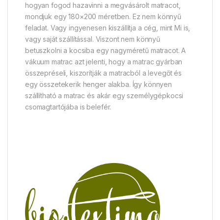
hogyan fogod hazavinni a megvásárolt matracot,
mondjuk egy 180×200 méretben. Ez nem könnyű
feladat. Vagy ingyenesen kiszállítja a cég, mint Mi is,
vagy saját szállítással. Viszont nem könnyű
betuszkolni a kocsiba egy nagyméretű matracot. A
vákuum matrac azt jelenti, hogy a matrac gyárban
összepréseli, kiszorítják a matracból a levegőt és
egy összetekerik henger alakba. Így könnyen
szállítható a matrac és akár egy személygépkocsi
csomagtartójába is belefér.