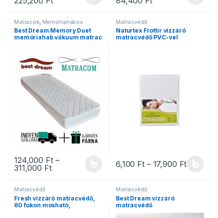
225,200
Ft
84,400
Ft
Ennek a terméknek több variációja van. A változatok a termékold
Ennek a terméknek több variáció
Matracok
,
Memóriahabos
Matracvédő
matracok
,
Ortopéd matracok
,
Best Dream Memory Duet
Naturtex Frottir vízzáró
Szivacs matracok
,
Vákuum
memóriahab vákuum matrac
matracvédő PVC-vel
matracok
124,000
Ft
–
Ártartom
6,100
Ft
–
17,900
Ft
Ártartomány: 124,000 Ft - 311,000 Ft
311,000
Ft
Ennek a terméknek több variációja van. A változatok a termékold
Ennek a terméknek több variáció
Matracvédő
Matracvédő
Fresh vízzáró matracvédő,
Best Dream vízzáró
60 fokon mosható,
matracvédő
sarokgumis