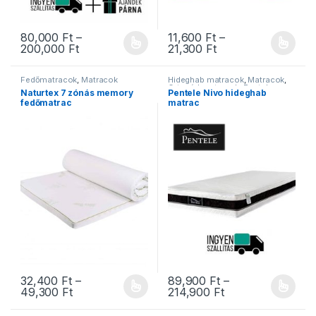
80,000
Ft
–
11,600
Ft
–
Ártartomány: 80,000 Ft - 200,000 Ft
Ártartomány: 11,60
200,000
Ft
21,300
Ft
Ennek a terméknek több variációja van. A változatok a termékold
Ennek a terméknek több variáció
Fedőmatracok
,
Matracok
Hideghab matracok
,
Matracok
,
Ortopéd matracok
,
Pentele
Naturtex 7 zónás memory
Pentele Nivo hideghab
matracok
,
Szivacs matracok
fedőmatrac
matrac
32,400
Ft
–
89,900
Ft
–
Ártartomány: 32,400 Ft - 49,300 Ft
Ártartomány: 89,
49,300
Ft
214,900
Ft
Ennek a terméknek több variációja van. A változatok a termékold
Ennek a terméknek több variáció