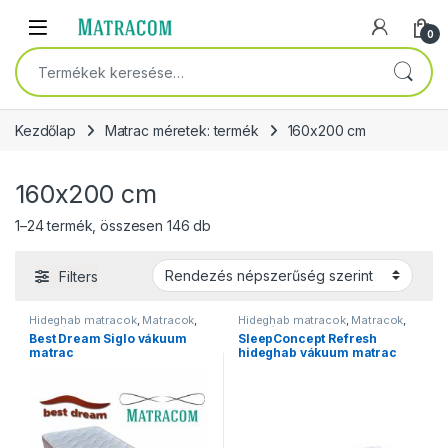
Skip to navigation
Skip to content
Open
0
Keresés a következőre:
Kezdőlap
Matrac méretek: termék
160x200 cm
160x200 cm
Sorted by popularity
1–24 termék, összesen 146 db
Filters
Hideghab matracok
,
Matracok
,
Hideghab matracok
,
Matracok
,
Ortopéd matracok
,
Szivacs
Ortopéd matracok
,
Szivacs
Best Dream Siglo vákuum
SleepConcept Refresh
matracok
,
Vákuum matracok
matracok
,
Vákuum matracok
matrac
hideghab vákuum matrac