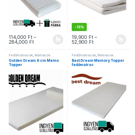
-
15%
114,000
Ft
–
19,900
Ft
–
Ártartomány: 114,000 Ft - 284,000 Ft
Ártartomány: 19,9
284,000
Ft
52,900
Ft
Ennek a terméknek több variációja van. A változatok a termékold
Ennek a terméknek több variáció
Fedőmatracok
,
Matracok
Fedőmatracok
,
Matracok
Golden Dream 6 cm Memo
Best Dream Memory Topper
Topper
fedőmatrac