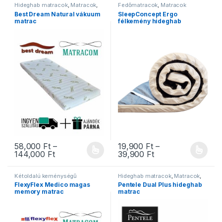
Hideghab matracok
,
Matracok
,
Fedőmatracok
,
Matracok
Ortopéd matracok
,
Szivacs
Best Dream Natural vákuum
SleepConcept Ergo
matracok
,
Vákuum matracok
matrac
félkemény hideghab
fedőmatrac
58,000
Ft
–
19,900
Ft
–
Ártartomány: 58,000 Ft - 144,000 Ft
Ártartomány: 19,9
144,000
Ft
39,900
Ft
Ennek a terméknek több variációja van. A változatok a termékold
Ennek a terméknek több variáció
Kétoldalú keménységű
Hideghab matracok
,
Matracok
,
matracok
,
Matracok
,
Ortopéd matracok
,
Pentele
FlexyFlex Medico magas
Pentele Dual Plus hideghab
Memóriahabos matracok
,
matracok
,
Szivacs matracok
memory matrac
matrac
Ortopéd matracok
,
Vákuum
matracok