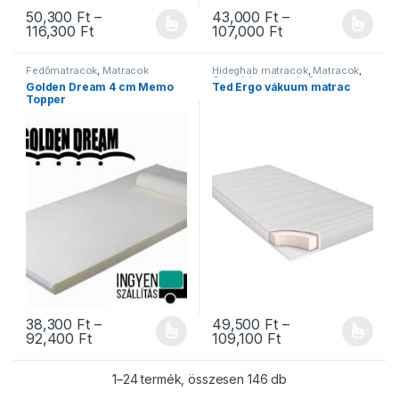
50,300
Ft
–
43,000
Ft
–
Ártartomány: 50,300 Ft - 116,300 Ft
Ártartomány: 43,
116,300
Ft
107,000
Ft
Ennek a terméknek több variációja van. A változatok a termékold
Ennek a terméknek több variáció
Fedőmatracok
,
Matracok
Hideghab matracok
,
Matracok
,
Ortopéd matracok
,
Szivacs
Golden Dream 4 cm Memo
Ted Ergo vákuum matrac
matracok
,
Vákuum matracok
Topper
38,300
Ft
–
49,500
Ft
–
Ártartomány: 38,300 Ft - 92,400 Ft
Ártartomány: 49,5
92,400
Ft
109,100
Ft
Ennek a terméknek több variációja van. A változatok a termékold
Ennek a terméknek több variáció
Sorted by popularit
1–24 termék, összesen 146 db