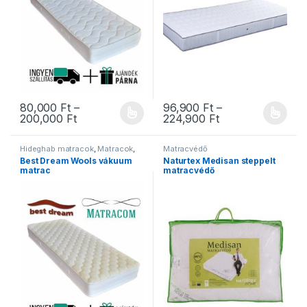
80,000
Ft
–
96,900
Ft
–
Ártartomány: 80,000 Ft - 200,000 Ft
Ártartomány: 96,
200,000
Ft
224,900
Ft
Ennek a terméknek több variációja van. A változatok a termékold
Ennek a terméknek több variáció
Hideghab matracok
,
Matracok
,
Matracvédő
Ortopéd matracok
,
Szivacs
Best Dream Wools vákuum
Naturtex Medisan steppelt
matracok
,
Vákuum matracok
matrac
matracvédő