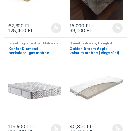
62,300
Ft
–
15,000
Ft
–
Ártartomány: 62,300 Ft - 128,400 Ft
Ártartomány: 15,0
128,400
Ft
38,000
Ft
Ennek a terméknek több variációja van. A változatok a termékold
Ennek a terméknek több variáció
Bonell rugós matrac
,
Matracok
Gyerekmatracok
,
Hideghab
matracok
,
Matracok
,
Ortopéd
Konfor Diamond
Golden Dream Apple
matracok
,
Szivacs matracok
,
herkulesrugós matrac
vákuum matrac (Megszűnt)
Vákuum matracok
119,500
Ft
–
40,300
Ft
–
Ártartomány: 119,500 Ft - 225,200 Ft
Ártartomány: 40,3