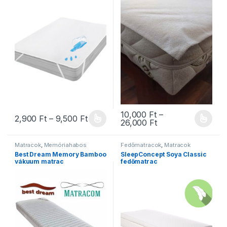
10,000
Ft
–
Ártartomány: 2,900 Ft - 9,500 Ft
2,900
Ft
–
9,500
Ft
Ártartomány: 10,0
26,000
Ft
Ennek a terméknek több variációja van. A változatok a termékold
Ennek a terméknek több variáció
Matracok
,
Memóriahabos
Fedőmatracok
,
Matracok
matracok
,
Ortopéd matracok
,
Best Dream Memory Bamboo
SleepConcept Soya Classic
Vákuum matracok
vákuum matrac
fedőmatrac